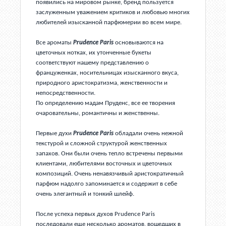
появились на мировом рынке, бренд пользуется
заслуженным уважением критиков и любовью многих
любителей изысканной парфюмерии во всем мире.
Все ароматы
Prudence Paris
основываются на
цветочных нотках, их утонченные букеты
соответствуют нашему представлению о
француженках, носительницах изысканного вкуса,
природного аристократизма, женственности и
непосредственности.
По определению мадам Пруденс, все ее творения
очаровательны, романтичны и женственны.
Первые духи
Prudence Paris
обладали очень нежной
текстурой и сложной структурой женственных
запахов. Они были очень тепло встречены первыми
клиентами, любителями восточных и цветочных
композиций. Очень ненавязчивый аристократичный
парфюм надолго запоминается и содержит в себе
очень элегантный и тонкий шлейф.
После успеха первых духов Prudence Paris
последовали еще несколько ароматов, вошедших в