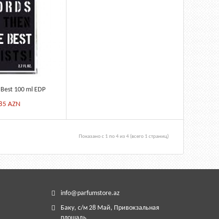
 Best 100 ml EDP
85
AZN
Показано с 1 по 4 из 4 (всего 1 страниц)
info@parfumstore.az
Баку, с/м
28 М
ай,
Привокзальная
площадь