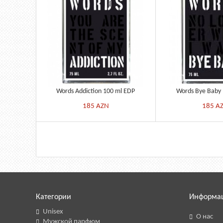
Words Addiction 100 ml EDP
Words Bye Baby 
185
AZN
185
A
Категории
Информа
Unisex
О нас
Мужской парфюм