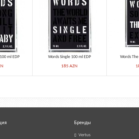
100 ml EDP
Words Single 100 ml EDP
Words The
ZN
185
AZN
1
ция
Бренды
Vertus