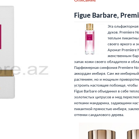
Описание
Figue Barbare, Prem
Эта ольфакторная
духов. Premiere N
теплым пикантным
своего яркого и э
Аромат Premiere 
женственным бар
запах кожи своего обладателя и обл
Парфюмерная симфония Premiere Note
аккордам имбиря. Сам же имбирный 
растением, но и мощным приворотны
устроить настоящее побоище, чтобы 
Figue Barbare объединил в себе тепл
золотистых цитрусов и мед переспел
нотками мандарина, задающими нас
пикантной пряностью имбиря, заклю
оттенки сандалового дерева.