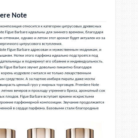
iere Note
 композиция относится к категории цитрусовых древесных
ote Figue Barbare идеальны для зимнего времени, благодаря
 оттенкам, однако и летом этот аромат будет актуален из-за
нергичного цитрусового вступления.
Note Figue Barbare адресован и мужественным модникам, и
ышням. Нотки этого парфюма идеально подстроятся под
адательницы и подчеркнут его обаяние и индивидуальность.
 Figue Barbare звучит довольно пикантно благодаря
корень издревле считался не только лекарственным
м средством. А за партию имбиря пираты даже могли
выкрасть ценный груз у мирных торговцев. Premiere Note
о летних вечеров и прохладу утреннего бриза, ароматный сок
ых плодов. Figue Barbare вступает яркими искристыми
троение парфюмерной композиции. Звучание продолжается
ченной в сердце парфюма. Базовыми стали благородные